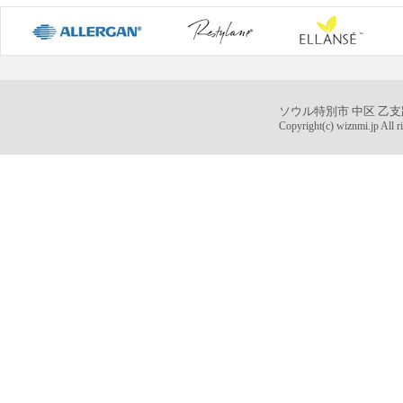
ソウル特別市 中区 乙支
Copyright(c) wiznmi.jp All ri