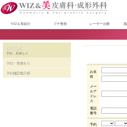
WIZ＆美紹介
プチ整形
レーザー治療
脂
予約・見積もり
お名
前
メー
ルア
ドレ
ス
電話
番号
予約