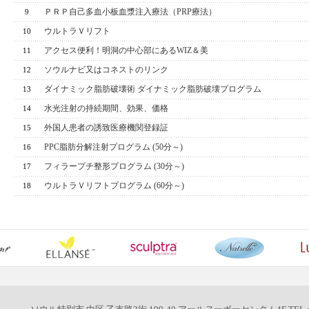
ＰＲＰ自己多血小板血漿注入療法（PRP療法）
9
ウルトラＶリフト
10
アクセス便利！明洞の中心部にあるWIZ＆美
11
ソウルナビ又はコネストのリンク
12
ダイナミック脂肪破壊術 ダイナミック脂肪破壊プログラム
13
水光注射の持続期間、効果、価格
14
外国人患者の誘致医療機関登録証
15
PPC脂肪分解注射プログラム (50分～)
16
フィラープチ整形プログラム (30分～)
17
ウルトラＶリフトプログラム (60分～)
18