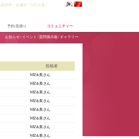
美容外科・皮膚科「WIZ＆美」
予約/見積り
コミュニティー
お知らせ
イベント
質問掲示板
ギャラリー
投稿者
WIZ＆美
さん
WIZ＆美
さん
WIZ＆美
さん
WIZ＆美
さん
WIZ＆美
さん
WIZ＆美
さん
WIZ＆美
さん
WIZ＆美
さん