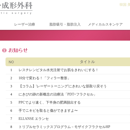
韓国 
レーザー治療
脂肪吸引・脂肪注入
メディカルスキンケア
タイトル
レスチレンビタル水光注射でお肌をきれいにする！
1
10分で変わる！「フィラー整形」
2
【コラム】'レーザートーニング'にきれいな肌取り戻そう
3
にきびの跡の新概念の治療法「PDT+フラクセル」
4
PPCでより速く、下半身の肥満脱出する
5
手でニキビを取ると傷ができますよ〜
6
ELLANSE エランセ
7
トリプルセラミックスプログラム－モザイクフラクセルHP
8