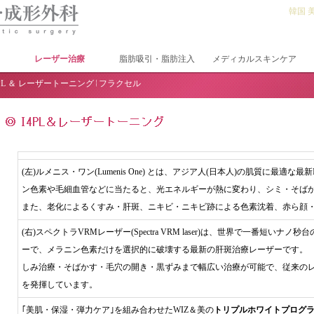
韓国 
レーザー治療
脂肪吸引・脂肪注入
メディカルスキンケア
4PL ＆ レーザートーニング
フラクセル
(左)ルメニス・ワン(Lumenis One) とは、アジア人(日本人)の肌質に最適
ン色素や毛細血管などに当たると、光エネルギーが熱に変わり、シミ・そば
また、老化によるくすみ・肝斑、ニキビ・ニキビ跡による色素沈着、赤ら顔
(右)スペクトラVRMレーザー(Spectra VRM laser)は、世界で一番短い
ーで、メラニン色素だけを選択的に破壊する最新の肝斑治療レーザーです。
しみ治療・そばかす・毛穴の開き・黒ずみまで幅広い治療が可能で、従来の
を発揮しています。
｢美肌・保湿・弾力ケア｣を組み合わせたWIZ＆美の
トリプルホワイトプログ