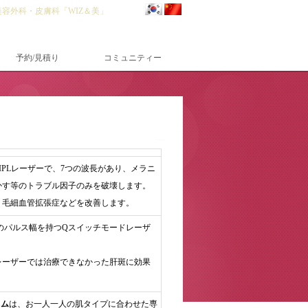
美容外科・皮膚科「WIZ＆美」
予約/見積り
コミュニティー
な最新IPLレーザーで、7つの波長があり、メラニ
かす等のトラブル因子のみを破壊します。
・毛細血管拡張症などを改善します。
ナノ秒台のパルス幅を持つQスイッチモードレーザ
レーザーでは治療できなかった肝斑に効果
ラム
は、お一人一人の肌タイプに合わせた専