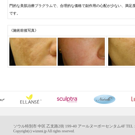
門的な美肌治療プラグラムで、合理的な価格で副作用の心配が少ない、満足
です。
《施術前後写真》
ソウル特別市 中区 乙支路
2
街
199-40
アールヌーボーセンタム
4F
TEL 
Copyright(c) wiznmi.jp All rights reserved.