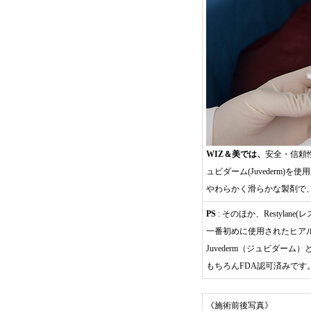
WIZ＆美では、
安全・信頼性
ュビダーム(Juvederm
やわらかく滑らかな製剤で
PS
: そのほか、Restyla
一番初めに使用されたヒアルロン
Juvederm（ジュビダ
もちろんFDA認可済みです
《施術前後写真》