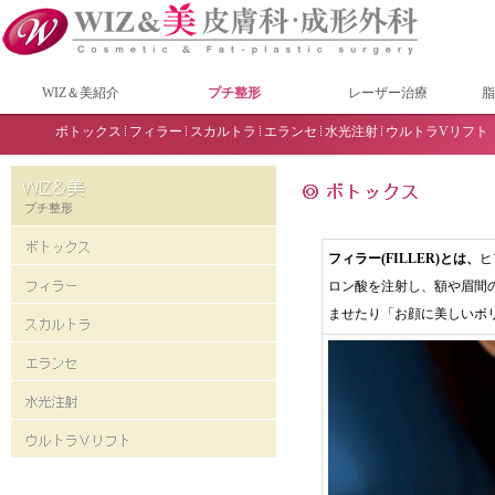
WIZ＆美紹介
プチ整形
レーザー治療
脂
ボトックス
フィラー
スカルトラ
エランセ
水光注射
ウルトラVリフト
プチ整形
フィラー(FILLER)とは、
ヒ
ロン酸を注射し、額や眉間
ませたり「お顔に美しいボ