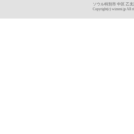
ソウル特別市 中区 乙支
Copyright(c) wiznmi.jp All ri