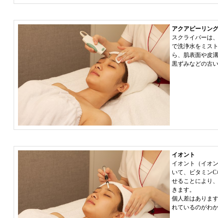
アクアピーリン
スクライバーは、1
で洗浄水をミス
ら、肌表面や皮
黒ずみなどの古
イオント
イオント（イオ
いて、ビタミンC
せることにより
きます。
個人差はありま
れているのがわ