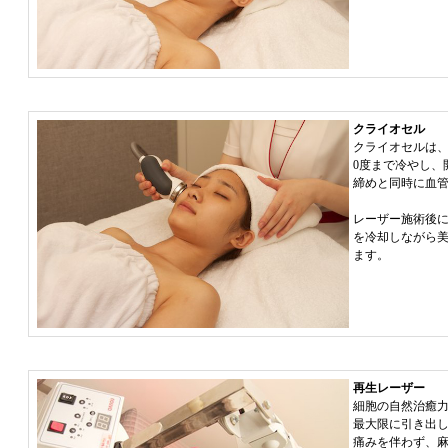
クライオセル
クライオセルは、
0度まで冷やし、
締めと同時に血
レーザー施術後
を冷却しながら
ます。
再生レーザー
細胞の自然治癒
最大限に引き出
痛みを伴わず、