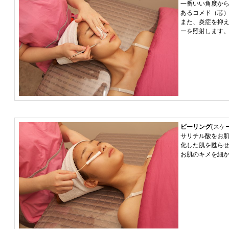
一番いい角度から
あるコメド（芯）
また、炎症を抑
ーを照射します
ピーリング
(スケ
サリチル酸をお
化した肌を甦ら
お肌のキメを細