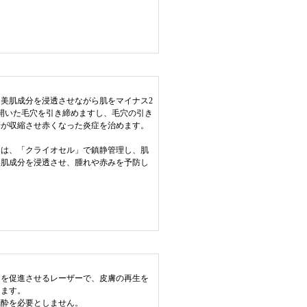
美肌成分を浸透させながら肌をマイナス2
開いた毛穴を引き締めますし、毛穴の引き
管が収縮させ赤くなった炎症を治めます。
には、「クライオセル」で鎮静管理し、肌
美肌成分を浸透させ、腫れや赤みを予防し
力を促進させるレーザーで、皮膚の再生を
します。
麻酔を必要としません。