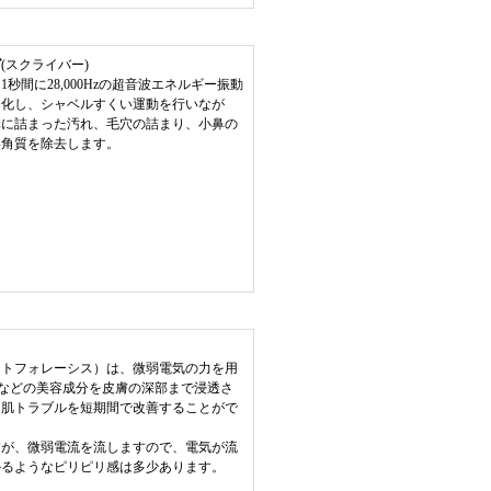
グ
(スクライバー)
秒間に28,000Hzの超音波エネルギー振動
ト化し、シャベルすくい運動を行いなが
溝に詰まった汚れ、毛穴の詰まり、小鼻の
い角質を除去します。
ントフォレーシス）は、微弱電気の力を用
などの美容成分を皮膚の深部まで浸透さ
、肌トラブルを短期間で改善することがで
すが、微弱電流を流しますので、電気が流
かるようなピリピリ感は多少あります。