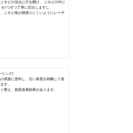
ニキビの頂点に穴を開け、 ニキビの中に
 を1つずつ丁寧に圧出しますし、
え、ニキビ痕が跡残りにくいようにレーザ
。
ーリング)
肌の表面に塗布し、古い角質を剥離して老
せます。
かく整え、肌質改善効果があります。