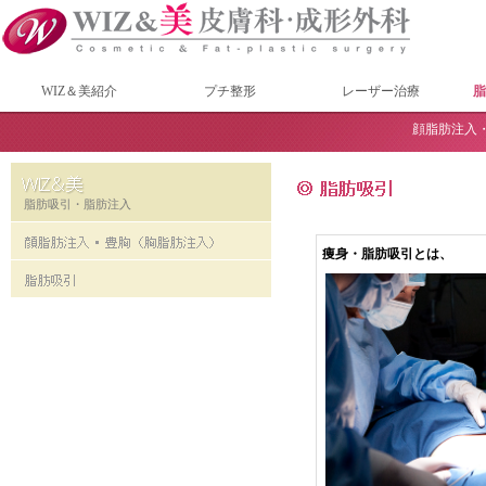
WIZ＆美紹介
プチ整形
レーザー治療
脂
顔脂肪注入・
脂肪吸引・脂肪注入
痩身・脂肪吸引とは、