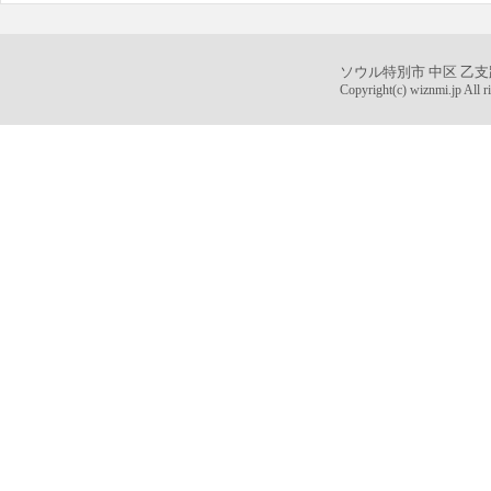
ソウル特別市 中区 乙支
Copyright(c) wiznmi.jp All ri