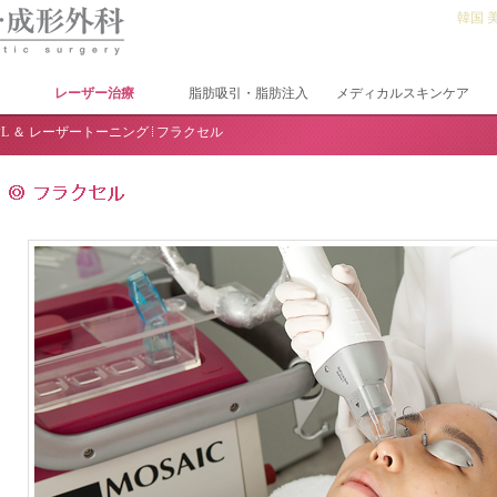
韓国 
レーザー治療
脂肪吸引・脂肪注入
メディカルスキンケア
4PL ＆ レーザートーニング
フラクセル