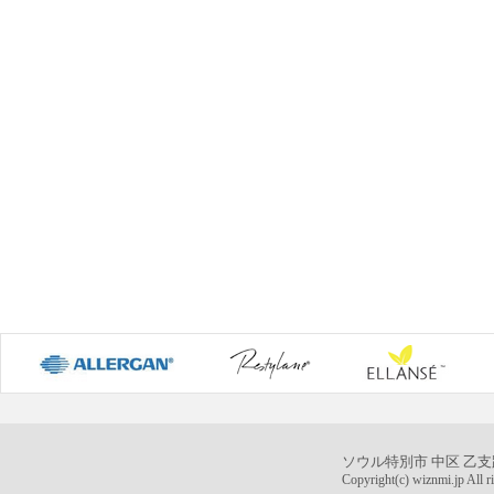
ソウル特別市 中区 乙支
Copyright(c) wiznmi.jp All ri